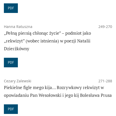
PDF
Hanna Ratuszna
249-270
„Pełną piersią chłonąc życie” – podmiot jako
„rekwizyt” (wobec istnienia) w poezji Natalii
Dzierżkówny
PDF
Cezary Zalewski
271-288
Piekielne figle mego kija… Rozrywkowy rekwizyt w
opowiadaniu Pan Wesołowski i jego kij Bolesława Prusa
PDF