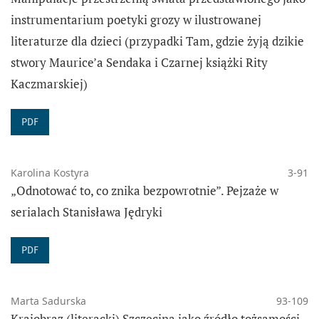
instrumentarium poetyki grozy w ilustrowanej
literaturze dla dzieci (przypadki Tam, gdzie żyją dzikie
stwory Maurice’a Sendaka i Czarnej książki Rity
Kaczmarskiej)
PDF
Karolina Kostyra
3-91
„Odnotować to, co znika bezpowrotnie”. Pejzaże w
serialach Stanisława Jędryki
PDF
Marta Sadurska
93-109
Krajobraz (literacki) Szczecina jako źródło tożsamości