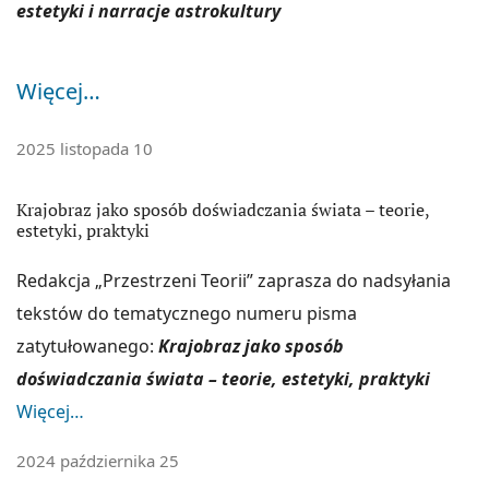
estetyki i narracje astrokultury
ponowoczesnej wypowiedzi naukowej, a teoria nie
ogranicza się do samej tylko literatury, ale otwiera na
Więcej…
rozległe obszary kultury i sztuki.
POLITYKA FUNKCJONOWANIA CZASOPISMA
2025 listopada 10
Aktualny numer
Krajobraz jako sposób doświadczania świata – teorie,
ARCHIWUM
estetyki, praktyki
INDEKSOWANE W:
Redakcja „Przestrzeni Teorii” zaprasza do nadsyłania
SCOPUS, DOAJ, ERIH; ERIH Plus; CEJSH;
Index
tekstów do tematycznego numeru pisma
Copernicus
; CEEOL; Indeks PKP; Google Scholar;
zatytułowanego:
Krajobraz jako sposób
WorldCat,
CROSSREF
, ROAD , THE KEEPERS ,
ZDB
,
doświadczania świata – teorie, estetyki, praktyki
WIKIDATA
,
SUDOC
,
SHERPA ROMEO
,
OPENALEX
,
EZB
,
Więcej…
EBSCO Central & Eastern European Academic Source
2024 października 25
(CEEAS)