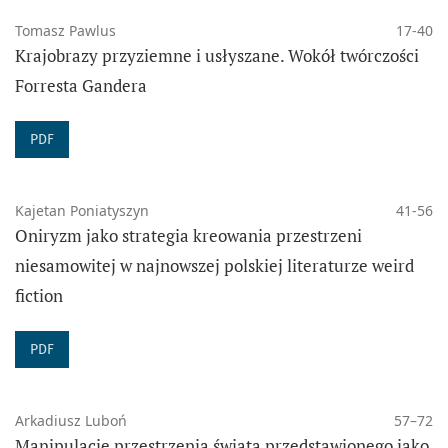
ISSN (wersja drukowana):
1644-6763
ISSN (wersja
Tomasz Pawlus
17-40
online):
2450-5765
Krajobrazy przyziemne i usłyszane. Wokół twórczości
Forresta Gandera
Prace w czasopiśmie od nr 24 2015 r. dostępne są na
PDF
licencji Creative Commons Uznanie autorstwa -
Wykorzystanie niekomercyjne - Bez utworów zależnych
4.0
Kajetan Poniatyszyn
41-56
Oniryzm jako strategia kreowania przestrzeni
niesamowitej w najnowszej polskiej literaturze weird
fiction
PDF
Arkadiusz Luboń
57–72
Manipulacje przestrzenią świata przedstawionego jako