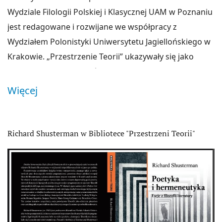
Wydziale Filologii Polskiej i Klasycznej UAM w Poznaniu
jest redagowane i rozwijane we współpracy z
Wydziałem Polonistyki Uniwersytetu Jagiellońskiego w
Krakowie. „Przestrzenie Teorii” ukazywały się jako
rocznik, a od 2007 są półrocznikiem wydawanym przez
Wydawnictwo Naukowe UAM w Poznaniu. Pismo jest
Więcej
recenzowane, ma zasięg ogólnopolski, wzbudza
również zainteresowanie w uniwersyteckich
ośrodkach zagranicznych. Każdy artykuł poprzedza
Richard Shusterman w Bibliotece "Przestrzeni Teorii"
Ogłoszenia
abstrakt w języku angielskim. Pismo podejmuje i
przedstawia kluczowe problemy współczesnej teorii
literatury. Stwarza płaszczyznę dialogu naukowego, w
którym kontrowersje, spory i komplementarność
głosów kształtują i odzwierciedlają świadomość
naukową i artystyczną. Prezentuje teksty w